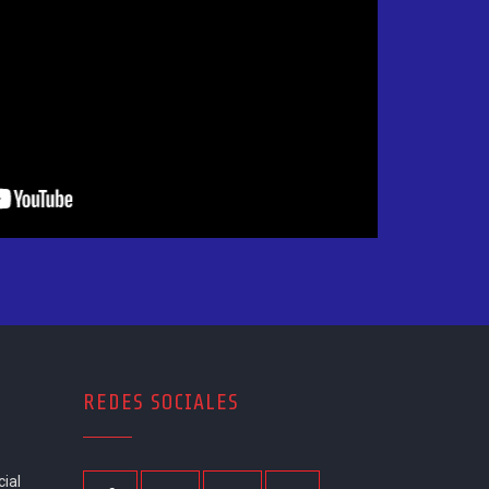
www.silveiraindustrial.com.br
(49) 3329-1725
REDES SOCIALES
ial