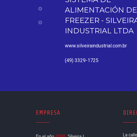
TACIÓN DE GIRO
 - SILVEIRA
RIAL LTDA
ndustrial.com.br
25
EMPRESA
DIRE
La call
En el año
2003
, Silveira I...